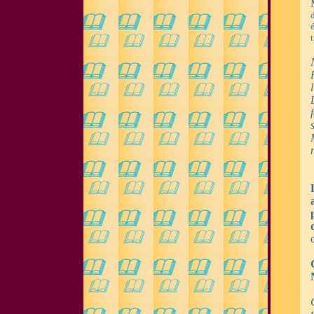
é
t
s