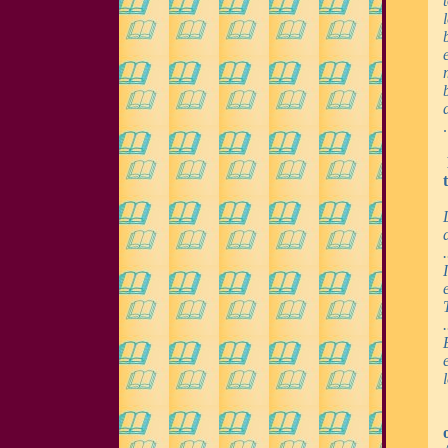
.
.
.