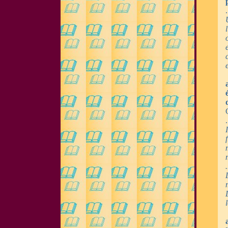
.
.
.