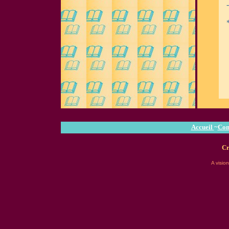
Accueil
~
Con
Cr
A visio