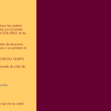
tous les poètes
e) sur la tombe
SSON SOLUBLE et du
ants de poissons
sie » va acheter et
r l’OR DU TEMPS.
 monde du côté de
 bombe
ce qui ne se vend