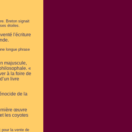
re. Breton signait
ses étoiles.
venté l'écriture
onde.
 une longue phrase
 en majuscule,
philosophale. «
er à la foire de
d’un livre
énocide de la
ernière œuvre
et les coyotes
t pour la vente de