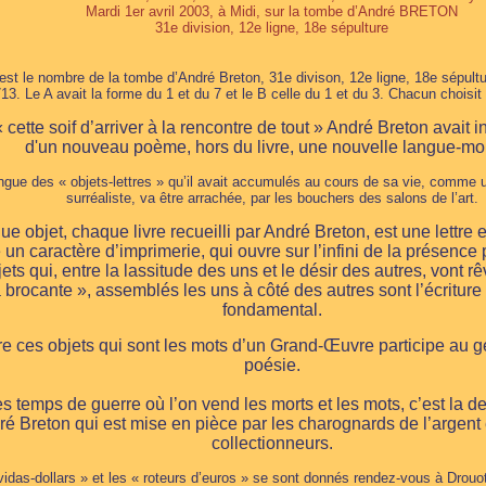
Mardi 1er avril 2003, à Midi, sur la tombe d’André BRETON
31e division, 12e ligne, 18e sépulture
est le nombre de la tombe d’André Breton, 31e divison, 12e ligne, 18e sépultu
13. Le A avait la forme du 1 et du 7 et le B celle du 1 et du 3. Chacun choisit 
cette soif d’arriver à la rencontre de tout » André Breton avait in
d'un nouveau poème, hors du livre, une nouvelle langue-m
ngue des « objets-lettres » qu’il avait accumulés au cours de sa vie, comme
surréaliste, va être arrachée, par les bouchers des salons de l’art.
e objet, chaque livre recueilli par André Breton, est une lettre
n caractère d’imprimerie, qui ouvre sur l’infini de la présence 
ets qui, entre la lassitude des uns et le désir des autres, vont rêv
a brocante », assemblés les uns à côté des autres sont l’écriture 
fondamental.
e ces objets qui sont les mots d’un Grand-Œuvre participe au g
poésie.
s temps de guerre où l’on vend les morts et les mots, c’est la d
é Breton qui est mise en pièce par les charognards de l’argent 
collectionneurs.
vidas-dollars » et les « roteurs d’euros » se sont donnés rendez-vous à Drouo