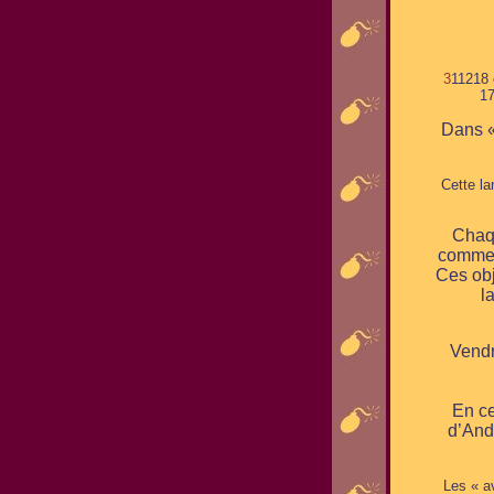
3
11218 
17
Dans « 
Cette la
Chaqu
comme u
Ces obj
l
Vendr
En ce
d’Andr
Les « a