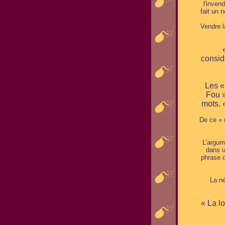
l'inven
fait un 
Vendre l
consid
Les « 
Fou »
mots. 
De ce « 
L’argum
dans u
phrase d
La né
« La l