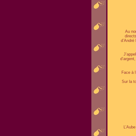
Au nom
direc
d’André 
J’appe
d’argent,
Face à 
Sur la 
L’Aube 