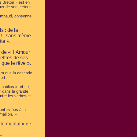
de Breton » est en
ux de son lecteur.
 Rimbaud, consonne
.
s : de la
git - sans même
te ».
r de « l’Amour
ettres de ses
 que le rêve ».
era que la cascade
ort.
publics », et ce,
r dans la grande
ntre les verbes et
nt livrées à la
maillon. »
 le mental » ne
s.