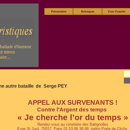
Présentation
Rubriques
Zone Franche
 ballade d'humeur
aut mieux
aire...
e autre bataille
de Serge PEY
APPEL AUX SURVENANTS !
Contre l’Argent des temps
« Je cherche l’or du temps »
Rendez-vous au cimetière des Batignolles
8 rue St Just, 75017, Paris 01 53 06 38 68, métro Porte de Clichy.