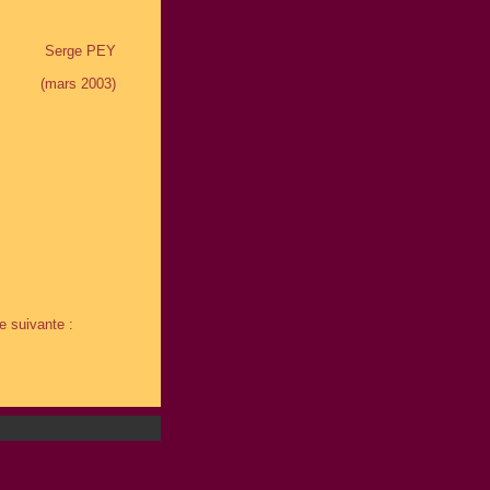
Serge PEY
(mars 2003)
e suivante :