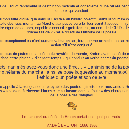
e de Drouot représente la destruction radicale et consciente d’une œuvre par 
et ceux qui vendent.
eut-on faire croire, que dans la Capitale du hasard objectif, dans la fourrure d
étoile des rues menant au Marché aux puces ou à la Tour Saint-Jacques, il n’y 
tre digne de ce nom, capable d’accueillir gratuitement, au nom de L’OR DU 
poème fait de 25 mille objets de l’histoire de la poésie.
es exceptionnelles n’ont aucune valeur en soi, tout comme un verbe en soi 
action s’il n’est conjugué.
es jeux de pistes de la poésie du mystère du monde, Breton avait caché de
dans cette phrase « d’espace-temps » qui conduit au verbe secret du poème
ts inanimés avez-vous donc une âme… » L’animisme de la poé
othéisme du marché : ainsi se pose la question au moment où l
l’éthique d’un poète et son oeuvre.
e appelle à la vengeance impitoyable des poètes : j’invite tous mes amis « Su
s « revolvers à cheveux blancs » « au hasard dans la foule » des charognar
de la poésie des banques.
Le faire part du décès de Breton portait ces quelques mots :
ANDRÉ BRETON 1896-1966