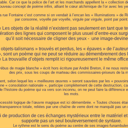
dable. Car ce que la police de l’art et les marchands appellent la « collection 
nouveau concept de poème infini, alliant le cœur alchimique de l’or avec les ye
a rue Fontaine c’est comme si on vendait à l’encan les « Illuminations » de
par consonne, voyelle par voyelle, virgule par virgule, point par point
« Les objets de la réalité n’existent pas seulement en tant que tel
ération des lignes qui composent le plus usuel d’entre-eux sur
qu’il soit nécessaire de cligner des yeux - une image-devinet
objets-talismans » trouvés et perdus, les « épaves » de l’auteu
, sont un poème qui ne peut se réduire au démembrement des l
« La trouvaille d’objets remplit ici rigoureusement le même office
rébus de magie blanche » écrit hors écriture par André Breton, il ne nous rest
des prix, sous les coups de marteau des commissaires-priseurs de la m
ent, selon lequel les « meilleures œuvres » seront sauvées par les « pouvoirs 
ne « consolation nationale », participe complètement de cette destruction, ca
e l’histoire du poème qui va vers son inconnu, on ne peut faire la différence e
les mots.
cessité logique de l’œuvre magique est ici démembrée. « Toutes choses étaie
transparence totale, reliées par une chaîne de verre dont ne manquât pas un 
oi de production de ces échanges mystérieux entre le matériel et
supporte pas un seul bouleversement de syntaxe.
Le rythme est le sens du poème au centre de ses images-funambule