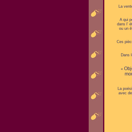
La vent
A qui p
dans l’ 
ou un ê
Ces pièc
Dans l
Obje
«
mon
La poési
avec de