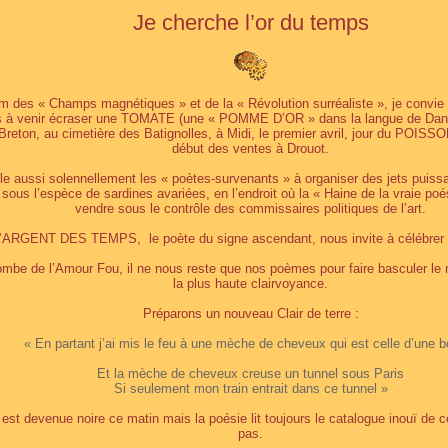
Je cherche l’or du temps
 des « Champs magnétiques » et de la « Révolution surréaliste », je convie 
ts à venir écraser une TOMATE (une « POMME D’OR » dans la langue de Dant
Breton, au cimetière des Batignolles, à Midi, le premier avril, jour du POI
début des ventes à Drouot.
lle aussi solennellement les « poètes-survenants » à organiser des jets puiss
 sous l’espèce de sardines avariées, en l’endroit où la « Haine de la vraie poé
vendre sous le contrôle des commissaires politiques de l’art.
l’ARGENT DES TEMPS, le poète du signe ascendant, nous invite à célébre
tombe de l’Amour Fou, il ne nous reste que nos poèmes pour faire basculer le
la plus haute clairvoyance.
Préparons un nouveau Clair de terre :
« En partant j’ai mis le feu à une mèche de cheveux qui est celle d’une
Et la mèche de cheveux creuse un tunnel sous Paris
Si seulement mon train entrait dans ce tunnel »
est devenue noire ce matin mais la poésie lit toujours le catalogue inouï de 
pas.