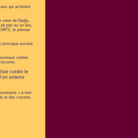
ceux qui achètent
e verre de Nadja,
ait pas eu un lieu,
TEMPS, le premier
ne provoque aucune
 nouveaux verbes
 inconnu.
sie contre le
’on enterre
rvenants » à tirer
ds et des coyotes