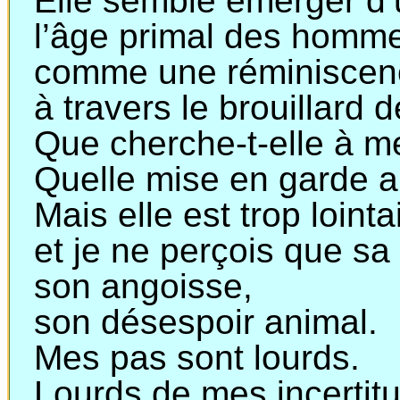
Elle semble émerger d’u
l’âge
primal des homm
comme
une réminiscenc
à
travers le brouillard 
Que cherche-t-elle à me
Quelle mise en garde ai
Mais elle est trop loint
et
je ne perçois que sa 
son
angoisse,
son
désespoir animal.
Mes pas sont lourds.
Lourds de mes incertit