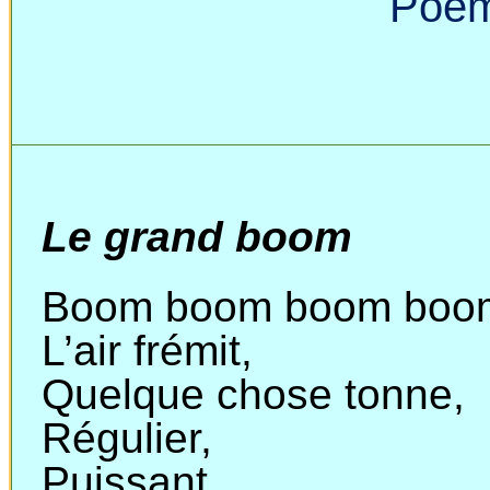
Poèm
Le grand boom
Boom
boom
boom
boo
L’air
frémit
,
Quelque chose tonne,
Régulier,
Puissant,