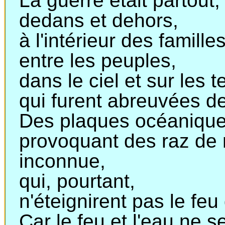
La guerre était partout,
dedans
et dehors,
à
l'intérieur des familles
entre
les peuples,
dans
le ciel et sur les t
qui
furent abreuvées d
Des plaques océaniques
provoquant
des raz de 
inconnue,
qui
, pourtant,
n'éteignirent
pas le feu 
Car le feu et l'eau ne 