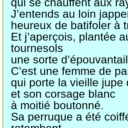
qui
se chauffent aux ray
J’entends au loin jappe
heureux
de batifoler à 
Et j’aperçois, plantée 
tournesols
une
sorte d’épouvantail
C’est une femme de pai
qui
porte la vieille ju
et
son corsage blanc
à
moitié boutonné.
Sa perruque a été coiff