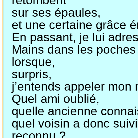
retombent
sur
ses épaules,
et
une certaine grâce é
En passant, je lui adre
Mains dans les poches
lorsque,
surpris
,
j’entends
appeler mon 
Quel ami oublié,
quelle
ancienne connai
quel
voisin a donc suiv
reconnu ?