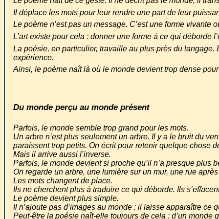
Le poème naît de ce geste. Il ne décrit pas le monde, il tran
Il déplace les mots pour leur rendre une part de leur puissa
Le poème n’est pas un message. C’est une forme vivante où 
L’art existe pour cela : donner une forme à ce qui déborde l
La poésie, en particulier, travaille au plus près du langage.
expérience.
Ainsi, le poème naît là où le monde devient trop dense pour
Du monde perçu au monde présent
Parfois, le monde semble trop grand pour les mots.
Un arbre n’est plus seulement un arbre. Il y a le bruit du v
paraissent trop petits. On écrit pour retenir quelque chose de
Mais il arrive aussi l’inverse.
Parfois, le monde devient si proche qu’il n’a presque plus b
On regarde un arbre, une lumière sur un mur, une rue après la
Les mots changent de place.
Ils ne cherchent plus à traduire ce qui déborde. Ils s’effacen
Le poème devient plus simple.
Il n’ajoute pas d’images au monde : il laisse apparaître ce q
Peut-être la poésie naît-elle toujours de cela : d’un monde q