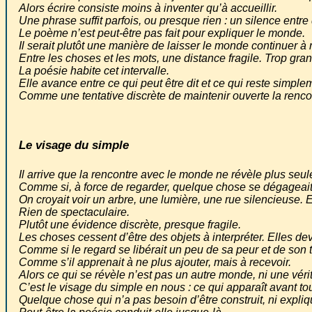
Alors écrire consiste moins à inventer qu’à accueillir.
Une phrase suffit parfois, ou presque rien : un silence entr
Le poème n’est peut-être pas fait pour expliquer le monde.
Il serait plutôt une manière de laisser le monde continuer à
Entre les choses et les mots, une distance fragile. Trop gr
La poésie habite cet intervalle.
Elle avance entre ce qui peut être dit et ce qui reste simple
Comme une tentative discrète de maintenir ouverte la rencont
Le visage du simple
Il arrive que la rencontre avec le monde ne révèle plus se
Comme si, à force de regarder, quelque chose se dégageait
On croyait voir un arbre, une lumière, une rue silencieuse.
Rien de spectaculaire.
Plutôt une évidence discrète, presque fragile.
Les choses cessent d’être des objets à interpréter. Elles d
Comme si le regard se libérait un peu de sa peur et de son 
Comme s’il apprenait à ne plus ajouter, mais à recevoir.
Alors ce qui se révèle n’est pas un autre monde, ni une vér
C’est le visage du simple en nous : ce qui apparaît avant tou
Quelque chose qui n’a pas besoin d’être construit, ni expliqu