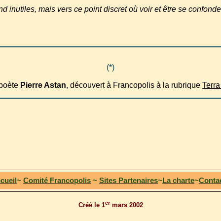
d inutiles, mais vers ce point discret où voir et être se confond
(*)
 poète
Pierre Astan
, découvert à Francopolis à la rubrique
Terr
cueil
~
Comité F
rancopolis
~
Sites
Partenaires
~
La
charte
~
Conta
er
Créé le 1
mars 2002